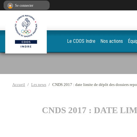
Panneau de gestion des cookies
Se connecter
Le CDOS Indre
Nos actions
Équi
Accueil
Les news
CNDS 2017 : date limite de dépôt des dossiers repo
CNDS 2017 : DATE LI